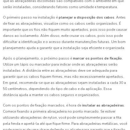
que as abraçadeiras escolhidas são compatíveis com o ambiente em que
serão instaladas, considerando fatores como umidade e temperatura.
O primeiro passo na instalação é
planejar a disposição dos cabos
. Antes
de fixar as abraçadeiras, visualize como os cabos serão organizados. É
importante que os fios não fiquem muito apertados, pois isso pode causar
danos ao isolamento. Além disso, evite cruzar os cabos, pois isso pode
dificultar a identificação e o acesso durante manutenções futuras. Um bom
planejamento ajuda a garantir que a instalação seja eficiente e organizada.
Após o planejamento, o próximo passo é
marcar os pontos de fixação
.
Utilize um lápis ou marcador para indicar onde as abraçadeiras serão
instaladas. A distância entre as abraçadeiras deve ser adequada para
garantir que os cabos fiquem firmes, mas não excessivamente apertados.
Em geral, recomenda-se que as abraçadeiras sejam instaladas a cada 30 a
50 centímetros, dependendo do tipo de cabo e da aplicação. Essa
distância ajuda a manter os cabos seguros e organizados.
Com os pontos de fixação marcados, é hora de
instalar as abraçadeiras
.
Comece fixando a primeira abraçadeira no ponto marcado. Se estiver
utilizando abraçadeiras de nylon, você pode simplesmente passar a fita
pela fenda e apertá-la até que fique firme. Para abraçadeiras metálicas, você
pode precisar de uma chave de fenda ou alicate para garantir que a fixação