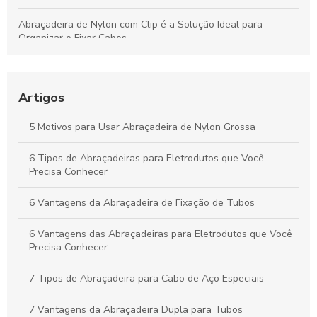
Abraçadeira de Nylon com Clip é a Solução Ideal para
Organizar e Fixar Cabos
Abraçadeira Plástica para Eletroduto: Como Escolher a
Melhor Opção para Sua Instalação
Artigos
Fabricantes de abraçadeiras de nylon: como escolher o
melhor fornecedor para suas necessidades
5 Motivos para Usar Abraçadeira de Nylon Grossa
Como Escolher as Melhores Abraçadeiras para Tubos de Aço
6 Tipos de Abraçadeiras para Eletrodutos que Você
Precisa Conhecer
6 Vantagens da Abraçadeira de Fixação de Tubos
6 Vantagens das Abraçadeiras para Eletrodutos que Você
Precisa Conhecer
7 Tipos de Abraçadeira para Cabo de Aço Especiais
7 Vantagens da Abraçadeira Dupla para Tubos