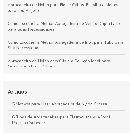
Abraçadeira de Nylon para Fios e Cabos: Escolha a Melhor
para seu Projeto
Como Escolher a Melhor Abraçadeira de Velcro Dupla Face
para Suas Necessidades
Como Escolher a Melhor Abraçadeira de Inox para Tubo para
Sua Necessidade
Abraçadeira de Nylon com Clip é a Solução Ideal para
Organizar e Fixar Cabos
Abraçadeira Plástica para Eletroduto: Como Escolher a
Melhor Opção para Sua Instalação
Artigos
Fabricantes de abraçadeiras de nylon: como escolher o
melhor fornecedor para suas necessidades
5 Motivos para Usar Abraçadeira de Nylon Grossa
Como Escolher as Melhores Abraçadeiras para Tubos de Aço
6 Tipos de Abraçadeiras para Eletrodutos que Você
Precisa Conhecer