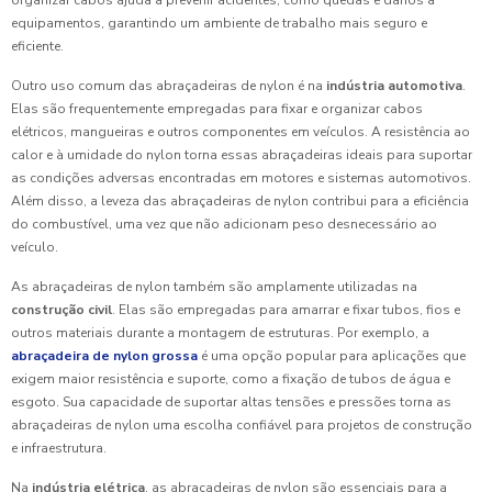
organizar cabos ajuda a prevenir acidentes, como quedas e danos a
equipamentos, garantindo um ambiente de trabalho mais seguro e
eficiente.
Outro uso comum das abraçadeiras de nylon é na
indústria automotiva
.
Elas são frequentemente empregadas para fixar e organizar cabos
elétricos, mangueiras e outros componentes em veículos. A resistência ao
calor e à umidade do nylon torna essas abraçadeiras ideais para suportar
as condições adversas encontradas em motores e sistemas automotivos.
Além disso, a leveza das abraçadeiras de nylon contribui para a eficiência
do combustível, uma vez que não adicionam peso desnecessário ao
veículo.
As abraçadeiras de nylon também são amplamente utilizadas na
construção civil
. Elas são empregadas para amarrar e fixar tubos, fios e
outros materiais durante a montagem de estruturas. Por exemplo, a
abraçadeira de nylon grossa
é uma opção popular para aplicações que
exigem maior resistência e suporte, como a fixação de tubos de água e
esgoto. Sua capacidade de suportar altas tensões e pressões torna as
abraçadeiras de nylon uma escolha confiável para projetos de construção
e infraestrutura.
Na
indústria elétrica
, as abraçadeiras de nylon são essenciais para a