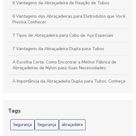
6 Vantagens da Abraçadeira de Fixação de Tubos
6 Vantagens das Abraçadeiras para Eletrodutos que Você
Precisa Conhecer
7 Tipos de Abraçadeira para Cabo de Aço Especiais
7 Vantagens da Abraçadeira Dupla para Tubos
A Escolha Certa: Como Encontrar a Melhor Fábrica de
Abraçadeiras de Nylon para Suas Necessidades
A Importância da Abraçadeira Dupla para Tubos: Conheça
os Benefícios e Aplicações
A Melhor Abraçadeira de Nylon para Fios e Cabos para Sua
Necessidade
Tags
Abraçadeira aço galvanizado é a solução ideal para
Segurança
Segurança
abraçadeira
fixação segura