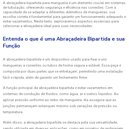
A abraçadeira bipartida para mangueira é um elemento crucial em sistemas
de tubulação, oferecendo segurança e eficiência nas conexões. Com a
capacidade de se adaptar a diferentes diâmetros de mangueiras, sua
escolha correta é fundamental para garantir um funcionamento adequado e
evitar vazamentos. Neste texto, exploraremos aspectos essenciais para
selecionar a abraçadeira ideal para suas necessidades.
Entenda o que é uma Abraçadeira Bipartida e sua
Função
A abraçadeira bipartida é um dispositivo usado para fixar e unir
mangueiras a conexões ou tubos de forma segura e estável. Essa peça é
composta por duas partes que se entrelaçam, permitindo uma instalação
fácil e rápida, além de garantir um fechamento firme.
A função principal da abraçadeira bipartida é evitar vazamentos em
sistemas de condução de fluidos, como água, ar e outros líquidos. Ao
aplicar pressão uniforme ao redor da mangueira, ela assegura que as
junções permaneçam estanques mesmo sob variações de pressão ou
temperatura.
Além disso, a abraçadeira bipartida se destaca pela sua versatilidade,
sendo utilizada em diversas aplicações, como em projetos de jardinagem,