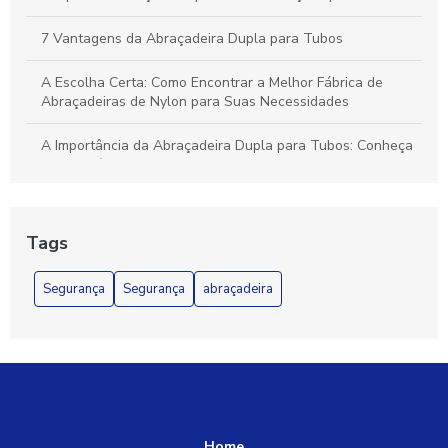
7 Vantagens da Abraçadeira Dupla para Tubos
A Escolha Certa: Como Encontrar a Melhor Fábrica de
Abraçadeiras de Nylon para Suas Necessidades
A Importância da Abraçadeira Dupla para Tubos: Conheça
os Benefícios e Aplicações
A Melhor Abraçadeira de Nylon para Fios e Cabos para Sua
Necessidade
Tags
Abraçadeira aço galvanizado é a solução ideal para
Segurança
Segurança
abraçadeira
fixação segura
Abraçadeira Aço Galvanizado para Fixação Segura e
Durável
Abraçadeira Aço Galvanizado: Durabilidade e Resistência
Abraçadeira Aço Galvanizado: Qualidade e Durabilidade
Home