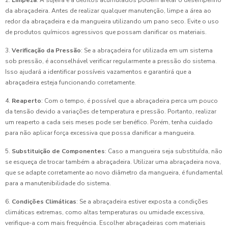
2.
Limpeza
: A sujeira e a detritos acumulados podem afetar o desempenho
da abraçadeira. Antes de realizar qualquer manutenção, limpe a área ao
redor da abraçadeira e da mangueira utilizando um pano seco. Evite o uso
de produtos químicos agressivos que possam danificar os materiais.
3.
Verificação da Pressão
: Se a abraçadeira for utilizada em um sistema
sob pressão, é aconselhável verificar regularmente a pressão do sistema.
Isso ajudará a identificar possíveis vazamentos e garantirá que a
abraçadeira esteja funcionando corretamente.
4.
Reaperto
: Com o tempo, é possível que a abraçadeira perca um pouco
da tensão devido a variações de temperatura e pressão. Portanto, realizar
um reaperto a cada seis meses pode ser benéfico. Porém, tenha cuidado
para não aplicar força excessiva que possa danificar a mangueira.
5.
Substituição de Componentes
: Caso a mangueira seja substituída, não
se esqueça de trocar também a abraçadeira. Utilizar uma abraçadeira nova,
que se adapte corretamente ao novo diâmetro da mangueira, é fundamental
para a manutenibilidade do sistema.
6.
Condições Climáticas
: Se a abraçadeira estiver exposta a condições
climáticas extremas, como altas temperaturas ou umidade excessiva,
verifique-a com mais frequência. Escolher abraçadeiras com materiais