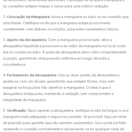
se necessário, ferramentas adicionais. Certifique-se de que a mangueira e
as conexões estejam limpas e secas para uma melhor vedação.
2.
Colocação da Mangueira
: Insira a mangueira no tubo ou na conexão que
será fixada. Certifique-se de que a mangueira esteja posicionada
corretamente, sem dobras ou torções, para evitar vazamentos futuros.
3.
Ajuste da Abraçadeira
: Com a mangueira posicionada, abra a
abraçadeira bipartida e posicione-a ao redor da mangueira no local onde
ela se conecta ao tubo. A parte da abraçadeira deve cobrir completamente
a junção, garantindo uma pressão uniforme ao longo de toda a
circunferência.
4.
Fechamento da Abraçadeira
: Una as duas partes da abraçadeira e
aperte-as com um alicate, garantindo que estejam firmes, mas sem
exagerar na força para não danificar a mangueira. O ideal é que a
abraçadeira esteja justa, mantendo a vedação sem comprometer a
integridade da mangueira.
5.
Verificação
: Após apertar a abraçadeira, verifique se não há folgas e se a
mangueira está adequada e segura na conexão. Se possível, faça um teste
de pressão para garantir que não existem vazamentos. Isso pode ser feito
operando a conexão normalmente e observando se há qualquer sinal de