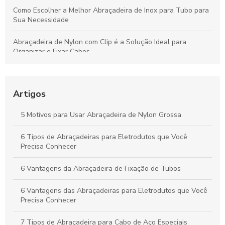
Como Escolher a Melhor Abraçadeira de Inox para Tubo para
Sua Necessidade
Abraçadeira de Nylon com Clip é a Solução Ideal para
Organizar e Fixar Cabos
Abraçadeira Plástica para Eletroduto: Como Escolher a
Melhor Opção para Sua Instalação
Artigos
Fabricantes de abraçadeiras de nylon: como escolher o
melhor fornecedor para suas necessidades
5 Motivos para Usar Abraçadeira de Nylon Grossa
Como Escolher as Melhores Abraçadeiras para Tubos de Aço
6 Tipos de Abraçadeiras para Eletrodutos que Você
Precisa Conhecer
6 Vantagens da Abraçadeira de Fixação de Tubos
6 Vantagens das Abraçadeiras para Eletrodutos que Você
Precisa Conhecer
7 Tipos de Abraçadeira para Cabo de Aço Especiais