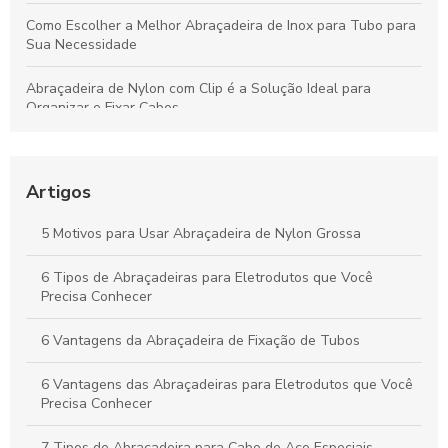
Como Escolher a Melhor Abraçadeira de Inox para Tubo para
Sua Necessidade
Abraçadeira de Nylon com Clip é a Solução Ideal para
Organizar e Fixar Cabos
Abraçadeira Plástica para Eletroduto: Como Escolher a
Melhor Opção para Sua Instalação
Artigos
Fabricantes de abraçadeiras de nylon: como escolher o
melhor fornecedor para suas necessidades
5 Motivos para Usar Abraçadeira de Nylon Grossa
Como Escolher as Melhores Abraçadeiras para Tubos de Aço
6 Tipos de Abraçadeiras para Eletrodutos que Você
Precisa Conhecer
6 Vantagens da Abraçadeira de Fixação de Tubos
6 Vantagens das Abraçadeiras para Eletrodutos que Você
Precisa Conhecer
7 Tipos de Abraçadeira para Cabo de Aço Especiais