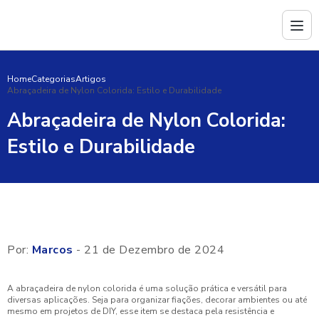
Home
Categorias
Artigos
Abraçadeira de Nylon Colorida: Estilo e Durabilidade
Abraçadeira de Nylon Colorida:
Estilo e Durabilidade
Por:
Marcos
- 21 de Dezembro de 2024
A abraçadeira de nylon colorida é uma solução prática e versátil para
diversas aplicações. Seja para organizar fiações, decorar ambientes ou até
mesmo em projetos de DIY, esse item se destaca pela resistência e