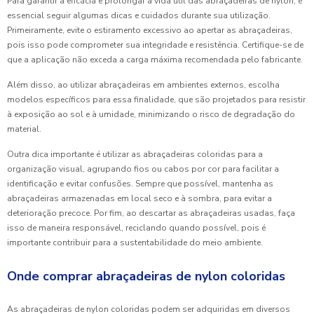
Para garantir a eficácia e prolongar a vida útil das abraçadeiras de nylon, é
essencial seguir algumas dicas e cuidados durante sua utilização.
Primeiramente, evite o estiramento excessivo ao apertar as abraçadeiras,
pois isso pode comprometer sua integridade e resistência. Certifique-se de
que a aplicação não exceda a carga máxima recomendada pelo fabricante.
Além disso, ao utilizar abraçadeiras em ambientes externos, escolha
modelos específicos para essa finalidade, que são projetados para resistir
à exposição ao sol e à umidade, minimizando o risco de degradação do
material.
Outra dica importante é utilizar as abraçadeiras coloridas para a
organização visual, agrupando fios ou cabos por cor para facilitar a
identificação e evitar confusões. Sempre que possível, mantenha as
abraçadeiras armazenadas em local seco e à sombra, para evitar a
deterioração precoce. Por fim, ao descartar as abraçadeiras usadas, faça
isso de maneira responsável, reciclando quando possível, pois é
importante contribuir para a sustentabilidade do meio ambiente.
Onde comprar abraçadeiras de nylon coloridas
As abraçadeiras de nylon coloridas podem ser adquiridas em diversos