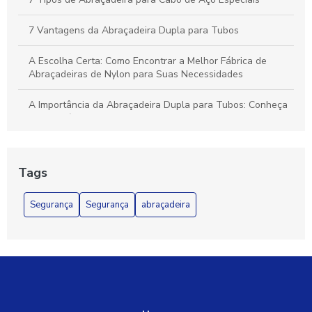
7 Vantagens da Abraçadeira Dupla para Tubos
A Escolha Certa: Como Encontrar a Melhor Fábrica de
Abraçadeiras de Nylon para Suas Necessidades
A Importância da Abraçadeira Dupla para Tubos: Conheça
os Benefícios e Aplicações
A Melhor Abraçadeira de Nylon para Fios e Cabos para Sua
Necessidade
Tags
Abraçadeira aço galvanizado é a solução ideal para
Segurança
Segurança
abraçadeira
fixação segura
Abraçadeira Aço Galvanizado para Fixação Segura e
Durável
Abraçadeira Aço Galvanizado: Durabilidade e Resistência
Abraçadeira Aço Galvanizado: Qualidade e Durabilidade