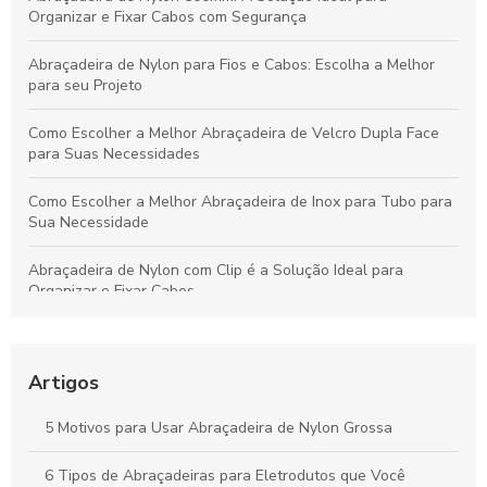
Organizar e Fixar Cabos com Segurança
Abraçadeira de Nylon para Fios e Cabos: Escolha a Melhor
para seu Projeto
Como Escolher a Melhor Abraçadeira de Velcro Dupla Face
para Suas Necessidades
Como Escolher a Melhor Abraçadeira de Inox para Tubo para
Sua Necessidade
Abraçadeira de Nylon com Clip é a Solução Ideal para
Organizar e Fixar Cabos
Abraçadeira Plástica para Eletroduto: Como Escolher a
Melhor Opção para Sua Instalação
Artigos
Fabricantes de abraçadeiras de nylon: como escolher o
melhor fornecedor para suas necessidades
5 Motivos para Usar Abraçadeira de Nylon Grossa
Como Escolher as Melhores Abraçadeiras para Tubos de Aço
6 Tipos de Abraçadeiras para Eletrodutos que Você