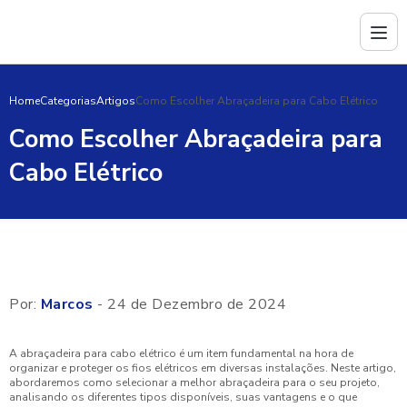
Home
Categorias
Artigos
Como Escolher Abraçadeira para Cabo Elétrico
Como Escolher Abraçadeira para
Cabo Elétrico
Por:
Marcos
- 24 de Dezembro de 2024
A abraçadeira para cabo elétrico é um item fundamental na hora de
organizar e proteger os fios elétricos em diversas instalações. Neste artigo,
abordaremos como selecionar a melhor abraçadeira para o seu projeto,
analisando os diferentes tipos disponíveis, suas vantagens e o que