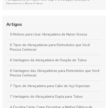
Organizar e Fixar Cabos
Abraçadeira Plástica para Eletroduto: Como Escolher a
Melhor Opção para Sua Instalação
Artigos
Fabricantes de abraçadeiras de nylon: como escolher o
melhor fornecedor para suas necessidades
5 Motivos para Usar Abraçadeira de Nylon Grossa
Como Escolher as Melhores Abraçadeiras para Tubos de Aço
6 Tipos de Abraçadeiras para Eletrodutos que Você
Precisa Conhecer
6 Vantagens da Abraçadeira de Fixação de Tubos
6 Vantagens das Abraçadeiras para Eletrodutos que Você
Precisa Conhecer
7 Tipos de Abraçadeira para Cabo de Aço Especiais
7 Vantagens da Abraçadeira Dupla para Tubos
A Escolha Certa: Como Encontrar a Melhor Fábrica de