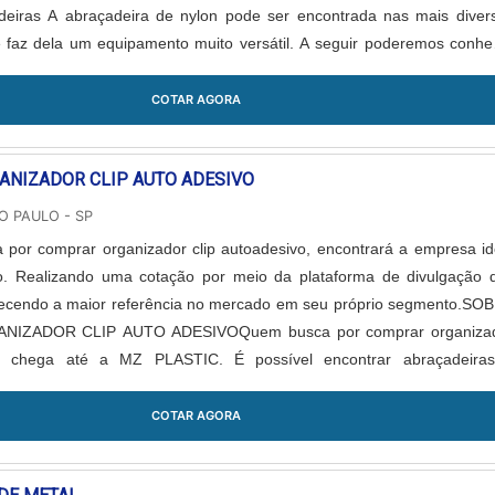
deiras A abraçadeira de nylon pode ser encontrada nas mais diver
ue faz dela um equipamento muito versátil. A seguir poderemos conhe
....
COTAR AGORA
NIZADOR CLIP AUTO ADESIVO
O PAULO - SP
por comprar organizador clip autoadesivo, encontrará a empresa id
o. Realizando uma cotação por meio da plataforma de divulgação 
hecendo a maior referência no mercado em seu próprio segmento.SO
IZADOR CLIP AUTO ADESIVOQuem busca por comprar organiza
vo, chega até a MZ PLASTIC. É possível encontrar abraçadeira
nylon, garantindo o que há de melhor na atualidade.Sem perder o f
izador clip autoadesivo, deve-se ter a exatidão em orçar com empre
COTAR AGORA
produtos e serviços que tenham ótima qualidade e precisão, detal
são deixados de lado por muitas empresas que não focam na fideliza