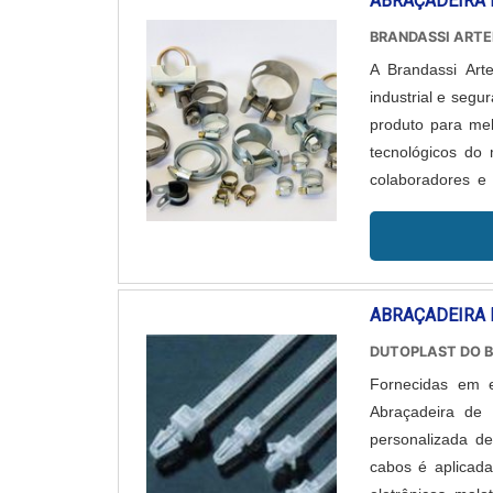
ABRAÇADEIRA 
do cliente.ON
analítica sobre
BRANDASSI ART
lucratividade, d
A Brandassi Art
característica
industrial e segu
clientes. Boas 
produto para me
buscar por compr
tecnológicos do
suficiente para 
colaboradores e
fios e cabos e os
pesquisa e busca 
e durabilidade
mercado de compr
como organizador
comprometida co
ABRAÇADEIRA 
ações no resulta
DUTOPLAST DO B
possui tecnologia
Fornecidas em 
de alta qualidad
Abraçadeira de
garante uma entr
personalizada d
cabos é aplicad