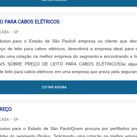
TO PARA CABOS ELÉTRICOS
CABA - SP
lusivo para o Estado de São PauloA empresa ou cliente que des
eço de leito para cabos elétricos, descobrirá a empresa ideal para 
ando uma cotação na melhor empresa do segmento e encontrando a lí
MAIS SOBRE PREÇO DE LEITO PARA CABOS ELÉTRICOSSe alg
de leito para cabos elétricos em uma empresa que preza pela seguran
et a Piralux. ...
COTAR AGORA
PREÇO
CABA - SP
lusivo para o Estado de São PauloQuem procura por perfilados pr
 líder do segmento Piralux. Solicitando uma cotação na melhor empr