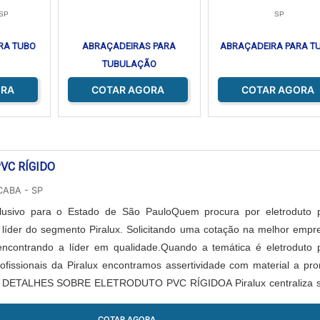
SP
SP
RA TUBO
ABRAÇADEIRAS PARA
ABRAÇADEIRA PARA T
TUBULAÇÃO
ORA
COTAR AGORA
COTAR AGORA
VC RÍGIDO
CABA - SP
lusivo para o Estado de São PauloQuem procura por eletroduto 
a líder do segmento Piralux. Solicitando uma cotação na melhor empr
ncontrando a líder em qualidade.Quando a temática é eletroduto 
rofissionais da Piralux encontramos assertividade com material a pro
 DETALHES SOBRE ELETRODUTO PVC RÍGIDOA Piralux centraliza 
porcionar ...
COTAR AGORA