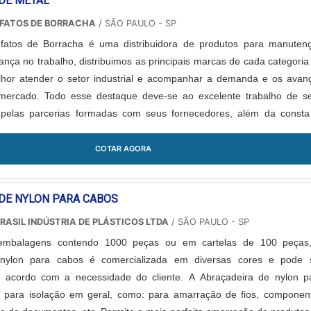
DE METAL
DE COMPRAR ORGANIZADOR CLIP AUTOADESIVOAinda com uma vi
 comprar organizador clip autoadesivo, mais do que visar ape
EFATOS DE BORRACHA
/ SÃO PAULO - SP
eve oferecer produtos e serviços que tenham ótima qualidade e precis
efatos de Borracha é uma distribuidora de produtos para manuten
s simples mas que mostram o comprometimento da empresa com s
rança no trabalho, distribuimos as principais marcas de cada categoria
razões pelas quais a MZ PLASTIC é a melhor opção no segmento qua
lhor atender o setor industrial e acompanhar a demanda e os avan
ar organizador clip auto adesivo:Equipe de alta qualidade;Estrut
 mercado. Todo esse destaque deve-se ao excelente trabalho de s
atender todas as demandas;Fabricação própria para os organizadores
 pelas parcerias formadas com seus fornecedores, além da consta
 clips auto adesivos;Matéria-prima utilizada que agrega maior resistên
de produto....
 aos produtos.Somente na MZ PLASTIC tem o que há de melhor
COTAR AGORA
ar organizador clip auto adesivo. São diversas opções disponibilizad
 de fios e cabos em espiral e clip auto adesivo.É reconhecida por 
m os serviços e inovadora, qualificações construídas por focar s
DE NYLON PARA CABOS
do final, tendo estrutura suficiente para atender todas as demanda
RASIL INDÚSTRIA DE PLÁSTICOS LTDA
/ SÃO PAULO - SP
 própria na fabricação de produtos plásticos. Tudo isso, somado a equ
embalagens contendo 1000 peças ou em cartelas de 100 peças
e e profissionais com vasta experiência nas diversas áreas de atuaç
 nylon para cabos é comercializada em diversas cores e pode 
ega de excelência de ponta a ponta..
e acordo com a necessidade do cliente. A Abraçadeira de nylon p
a para isolação em geral, como: para amarração de fios, componen