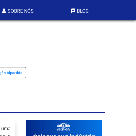
SOBRE NÓS
BLOG
ção bipartida
m uma