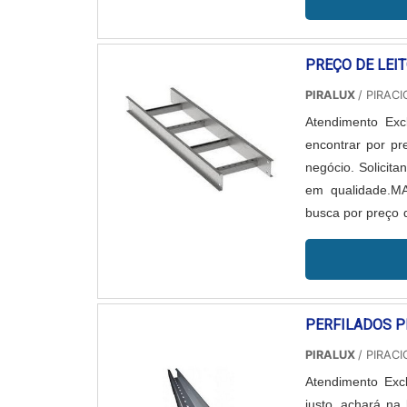
PREÇO DE LEI
PIRALUX
/ PIRACI
Atendimento Exc
encontrar por pr
negócio. Solicit
em qualidade.
busca por preço 
encontra na intern
PERFILADOS 
PIRALUX
/ PIRACI
Atendimento Exc
justo, achará na