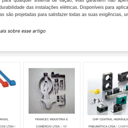
s para qualquer sistema de fiação, elas garantem não ape
rabilidade das instalações elétricas. Disponíveis para aplic
ras são projetadas para satisfazer todas as suas exigências, u
RASIL
FRANCEC INDUSTRIA E
CHP CENTRAL HIDRÁULI
ICOS LTDA
/
COMÉRCIO LTDA.
/ SP
PNEUMÁTICA LTDA
/ CAMPI