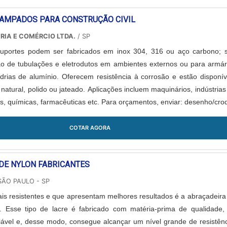
AMPADOS PARA CONSTRUÇÃO CIVIL
RIA E COMÉRCIO LTDA.
/ SP
suportes podem ser fabricados em inox 304, 316 ou aço carbono; 
ção de tubulações e eletrodutos em ambientes externos ou para armár
adrias de alumínio. Oferecem resistência à corrosão e estão disponív
tural, polido ou jateado. Aplicações incluem maquinários, indústrias
s, químicas, farmacêuticas etc. Para orçamentos, enviar: desenho/croq
dade e acabamento.
COTAR AGORA
DE NYLON FABRICANTES
SÃO PAULO - SP
is resistentes e que apresentam melhores resultados é a abraçadeira
s. Esse tipo de lacre é fabricado com matéria-prima de qualidade,
iável e, desse modo, consegue alcançar um nível grande de resistênc