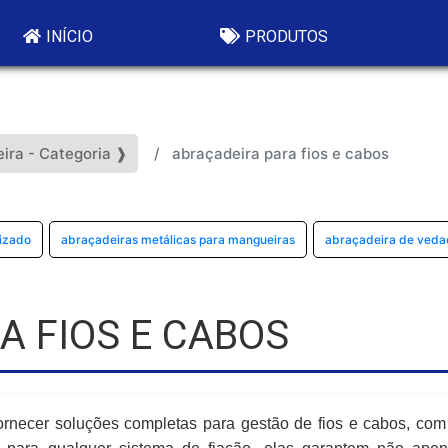
INÍCIO
PRODUTOS
ira - Categoria ❱
abraçadeira para fios e cabos
izado
abraçadeiras metálicas para mangueiras
abraçadeira de veda
A FIOS E CABOS
fornecer soluções completas para gestão de fios e cabos, co