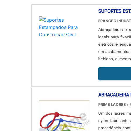
SUPORTES EST
FRANCEC INDUST
Abraçadeiras e 
ideais para fixa
elétricos e esqu
em acabamentos na
bebidas, alimento
material, quanti
ABRAÇADEIRA 
PRIME LACRES
/ 
Um dos lacres ma
nylon fabricante
procedência conf