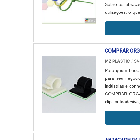
Sobre as abraça
utilizações, o q
alguns locais onde
COMPRAR ORGA
MZ PLASTIC
/ SÃ
Para quem busca 
para seu negóci
indústrias e con
COMPRAR ORGAN
clip autoadesi
abraçadeiras de 
em comprar organ
que prezam por 
primordiais que 