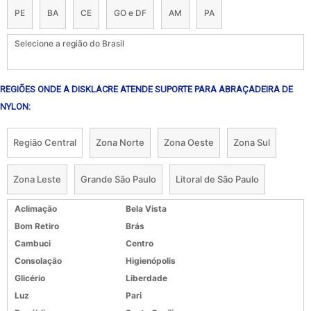
PE
BA
CE
GO e DF
AM
PA
Selecione a região do Brasil
REGIÕES ONDE A DISKLACRE ATENDE SUPORTE PARA ABRAÇADEIRA DE
NYLON:
Região Central
Zona Norte
Zona Oeste
Zona Sul
Zona Leste
Grande São Paulo
Litoral de São Paulo
Aclimação
Bela Vista
Bom Retiro
Brás
Cambuci
Centro
Consolação
Higienópolis
Glicério
Liberdade
Luz
Pari