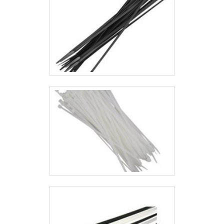
itens, como organizador de fios e
cabos em espiral e organizador de
cabos CFTV com ótima qualidade e
eficiência.Apresentando produtos de
alto padrão, a empresa conta com
profissionais especializados e
instalações modernas e em bom
estado, conquistando então a
confiança de todos MZ PLASTIC,
sendo assim, a empresa tem sido
preferência no segmento, devido a
idoneidade em tudo que faz, na qual
garante o sucesso dos clientes de
ponta a ponta..