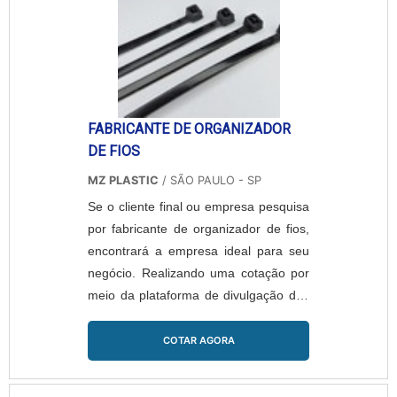
FABRICANTE DE ORGANIZADOR
DE FIOS
MZ PLASTIC
/ SÃO PAULO - SP
Se o cliente final ou empresa pesquisa
por fabricante de organizador de fios,
encontrará a empresa ideal para seu
negócio. Realizando uma cotação por
meio da plataforma de divulgação das
indústrias e conhecendo a maior
referência no mercado em seu próprio
COTAR AGORA
segmento. É isto! Quando o assunto é
fabricante de organizador de fios, com