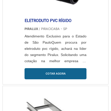
ELETRODUTO PVC RÍGIDO
PIRALUX
/ PIRACICABA - SP
Atendimento Exclusivo para o Estado
de São PauloQuem procura por
eletroduto pvc rígido, achará na líder
do segmento Piralux. Solicitando uma
cotação na melhor empresa do
segmento e encontrando a líder em
qualidade.Quando a temática é
COTAR AGORA
eletroduto pvc rígido, com os
profissionais da Piralux encontramos
assertividade com material a pronta
entrega.ALGUNS DETALHES SOBRE
ELETRODUTO PVC RÍGIDOA Piralux
centraliza sua estratégia em