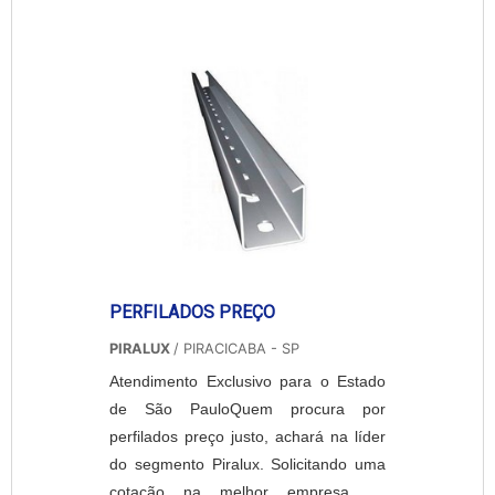
ELÉTRICOSSe alguém busca por
preço de leito para cabos elétricos em
uma empresa que preza pela
segurança, encontra na internet a
Piralux. ...
PERFILADOS PREÇO
PIRALUX
/ PIRACICABA - SP
Atendimento Exclusivo para o Estado
de São PauloQuem procura por
perfilados preço justo, achará na líder
do segmento Piralux. Solicitando uma
cotação na melhor empresa do