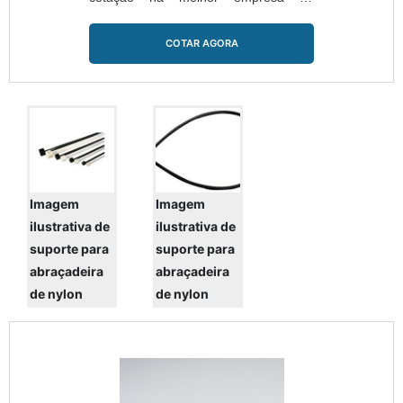
segmento e encontrando a líder em
qualidade.Quando o quesito é
COTAR AGORA
perfilados preço acessível, com os
profissionais da Piralux o cliente
poderá encontrar ótima qualidade com
amplo catálogo de produtos de
extrema qualidade.UM POUCO MAIS
SOBRE PERFILADOS PREÇOA Piralux
centr...
Imagem
Imagem
ilustrativa de
ilustrativa de
suporte para
suporte para
abraçadeira
abraçadeira
de nylon
de nylon