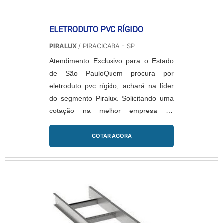
ELETRODUTO PVC RÍGIDO
PIRALUX
/ PIRACICABA - SP
Atendimento Exclusivo para o Estado
de São PauloQuem procura por
eletroduto pvc rígido, achará na líder
do segmento Piralux. Solicitando uma
cotação na melhor empresa do
segmento e encontrando a líder em
qualidade.Quando a temática é
COTAR AGORA
eletroduto pvc rígido, com os
profissionais da Piralux encontramos
assertividade com material a pronta
entrega.ALGUNS DETALHES SOBRE
ELETRODUTO PVC RÍGIDOA Piralux
centraliza sua estratégia em
proporcionar ...