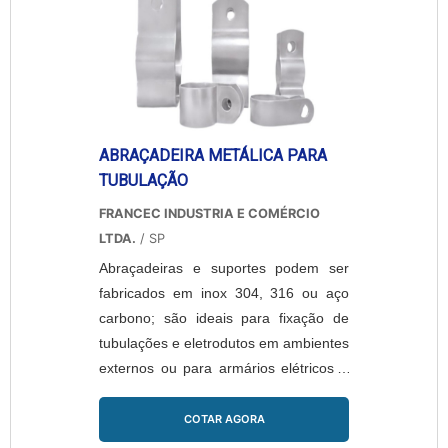
desenho/croqui, material, quantidade e
acabamento.
ABRAÇADEIRA METÁLICA PARA
TUBULAÇÃO
FRANCEC INDUSTRIA E COMÉRCIO
LTDA.
/ SP
Abraçadeiras e suportes podem ser
fabricados em inox 304, 316 ou aço
carbono; são ideais para fixação de
tubulações e eletrodutos em ambientes
externos ou para armários elétricos e
esquadrias de alumínio. Oferecem
resistência à corrosão e estão
COTAR AGORA
disponíveis em acabamentos natural,