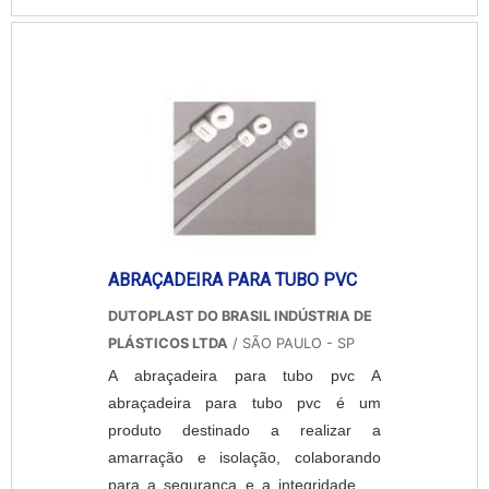
polido ou jateado. Aplicações incluem
maquinários, indústrias de bebidas,
alimentos, químicas, farmacêuticas etc.
Para orçamentos, enviar:
desenho/croqui, material, quantidade e
acabamento.
ABRAÇADEIRA PARA TUBO PVC
DUTOPLAST DO BRASIL INDÚSTRIA DE
PLÁSTICOS LTDA
/ SÃO PAULO - SP
A abraçadeira para tubo pvc A
abraçadeira para tubo pvc é um
produto destinado a realizar a
amarração e isolação, colaborando
para a segurança e a integridade do