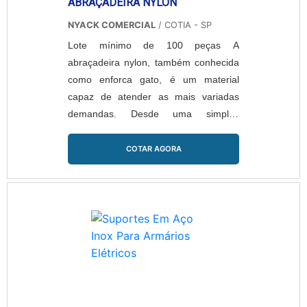
ABRAÇADEIRA NYLON
NYACK COMERCIAL
/ COTIA - SP
Lote mínimo de 100 peças A
abraçadeira nylon, também conhecida
como enforca gato, é um material
capaz de atender as mais variadas
demandas. Desde uma simples
amarração de peças até cabos
elétricos. A abraçadeira é fabricada em
COTAR AGORA
uma grande variedade de tamanhos e
cores que as permitem atender as
mais variadas necessidades do
mercado. Algumas das vantagens que
a abraçadeira oferece: Leveza;
Resistência; Baixo custo.
Características do produto O ....