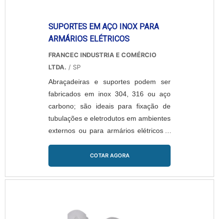
SUPORTES EM AÇO INOX PARA
ARMÁRIOS ELÉTRICOS
FRANCEC INDUSTRIA E COMÉRCIO
LTDA.
/ SP
Abraçadeiras e suportes podem ser
fabricados em inox 304, 316 ou aço
carbono; são ideais para fixação de
tubulações e eletrodutos em ambientes
externos ou para armários elétricos e
esquadrias de alumínio. Oferecem
resistência à corrosão e estão
COTAR AGORA
disponíveis em acabamentos natural,
polido ou jateado. Aplicações incluem
maquinários, indústrias de bebidas,
alimentos, químicas, farmacêuticas etc.
Para orçamentos, enviar: