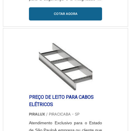
projeto. O produto é disponibilizado
pela Dutoplast, empresa que atua no
COTAR AGORA
segmento instalações elétricas desde o
ano de 1976, quando iniciou suas
atividades. Entre os produtos
disponibilizados pela empresa,
encontram-se: Dutopiso, Dutodin,
Canaletas Extreme, Abraçaduto,
Fixaduto, Eletr....
PREÇO DE LEITO PARA CABOS
ELÉTRICOS
PIRALUX
/ PIRACICABA - SP
Atendimento Exclusivo para o Estado
de São PauloA empresa ou cliente que