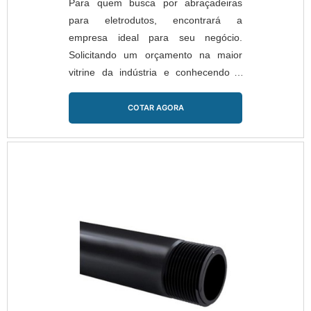
Para quem busca por abraçadeiras
para eletrodutos, encontrará a
empresa ideal para seu negócio.
Solicitando um orçamento na maior
vitrine da indústria e conhecendo a
maior referência no mercado em seu
próprio segmento. É isso! Quando a
COTAR AGORA
procura é por abraçadeiras para
eletrodutos, com a MZ PLASTIC obterá
ótimo custo-benefício com garantia da
qualidade dos produtos e o bom
relacionamento com cliente.UM
POUCO MAIS SOBRE
ABRAÇADEIRAS PARA E...