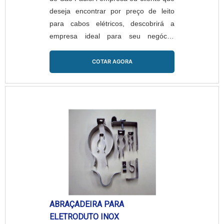
deseja encontrar por preço de leito
para cabos elétricos, descobrirá a
empresa ideal para seu negócio.
Solicitando uma cotação na melhor
empresa do segmento e encontrando
COTAR AGORA
a líder em qualidade.MAIS SOBRE
PREÇO DE LEITO PARA CABOS
ELÉTRICOSSe alguém busca por
preço de leito para cabos elétricos em
uma empresa que preza pela
segurança, encontra na internet a
Piralux. A empresa atua com junção
interna l e saída lateral dupla,
oferecendo o que há de melhor no
mercado para cada cliente.Ainda
focando em preço de leito para cabos
ABRAÇADEIRA PARA
elétricos, deve-se ter a exatidão em
ELETRODUTO INOX
orçar com empresas que prezam por