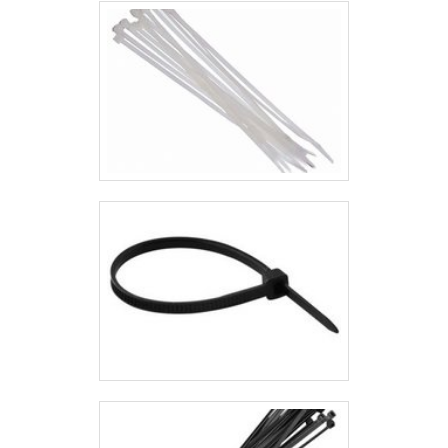
ser uma empresa comprometida com
seus serviços e uma empresa
inovadora, conquistas adquiridas
porque investiu em uma estrutura que
hoje conta com escritório de alta
qualidade onde são realizadas as
atividades e biblioteca técnica de
apoio. Esses fatores, somados a um
time com equipe multidisciplinar de
consultores associados e profissionais
qualificados, garantem o sucesso de
cada cliente de ponta a ponta.