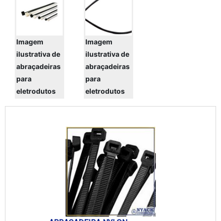
preço de leito para cabos elétricos em
uma empresa que preza pela
segurança, encontra na internet a
Piralux. ...
Imagem
Imagem
ilustrativa de
ilustrativa de
abraçadeiras
abraçadeiras
para
para
eletrodutos
eletrodutos