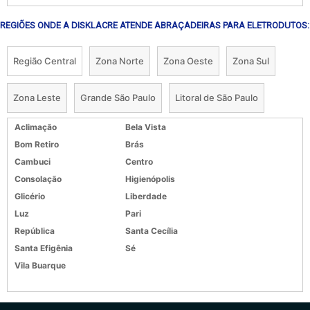
REGIÕES ONDE A DISKLACRE ATENDE ABRAÇADEIRAS PARA ELETRODUTOS:
Região Central
Zona Norte
Zona Oeste
Zona Sul
Zona Leste
Grande São Paulo
Litoral de São Paulo
Aclimação
Bela Vista
Bom Retiro
Brás
Cambuci
Centro
Consolação
Higienópolis
Glicério
Liberdade
Luz
Pari
República
Santa Cecília
Santa Efigênia
Sé
Vila Buarque