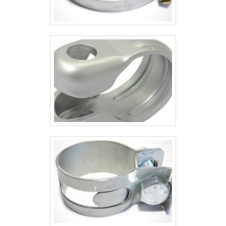
catálogo de produtos de extrema
qualidade; Entrega rápida e
programada; Escritório de alta
qualidade onde são realizadas as
atividades.Ainda focando na qualidade
em leito para cabos tipo pesado, na
essência da empresa, a mesma deve
prezar pelos produtos e serviços com
ótima qualidade e precisão, pequenos
detalhes, mas de grande valia para
saber a procedência e seriedade da
empresa.É por esses e outros motivos
que a Piralux é uma empresa que
preza pela segurança quando tratamos
do segmento de materiais elétricos
industriais. A empresa objetiva a
satisfação da venda à entrega final,
com foco total na qualidade.A MAIOR