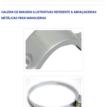
profissionais da Piralux atingirá
proteção com amplo catálogo de
GALERIA DE IMAGENS ILUSTRATIVAS REFERENTE A ABRAÇADEIRAS
produtos de extrema qualidade.MAIS
METÁLICAS PARA MANGUEIRAS
SOBRE LEITO PARA CABOS TIPO
PESADOA Piralux canaliza seus
recursos em produzir uma estrutura
aos clientes com escritório de alta
qualidade onde são realizadas as
atividades e entrega rápida e
programada, tudo para garantir leito
para cabos tipo pesado com
precisão.Há muitas maneiras eficientes
de uma empresa demonstrar
competência, excelência e destaque
em sua área de atuação. A Piralux se
mostra referência por ter: Soluções
eficazes na fabricação de perfilados;
Material a pronta entrega; Amplo