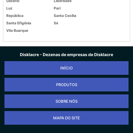
Glicério
Liberdade
Luz
Pari
República
Santa Cecília
Santa Efigênia
Sé
Vila Buarque
Disklacre - Dezenas de empresas de Disklacre
INÍCIO
PRODUTOS
SOBRE NÓS
MAPA DO SITE