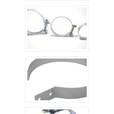
REFERÊNCIA NO SEGMENTOApenas
na Piralux é possível encontrar a
solução para quem busca materiais
elétricos industriais. Prezando pelo que
há de mais moderno, traz inovações e
variedades em caixa tomada
retangular e cantoneira simples 2 furos
com ótima qualidade e proteção.A
empresa também conta com um
atendimento qualificado, através de
funcionários especializados e
cuidadosos, que entendem a
necessidade de cada cliente. Também
foram investidos valores consideráveis
em instalações de qualidade,
aumentando a eficiência da marca.A
Piralux é uma empresa que tem se
destacado da concorrência por toda