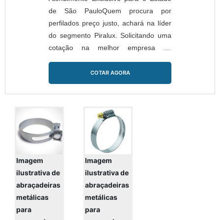
de São PauloQuem procura por
perfilados preço justo, achará na líder
do segmento Piralux. Solicitando uma
cotação na melhor empresa do
segmento e encontrando a líder em
qualidade.Quando o quesito é
COTAR AGORA
perfilados preço acessível, com os
profissionais da Piralux o cliente
poderá encontrar ótima qualidade com
amplo catálogo de produtos de
extrema qualidade.UM POUCO MAIS
SOBRE PERFILADOS PREÇOA Piralux
centr...
Imagem
Imagem
ilustrativa de
ilustrativa de
abraçadeiras
abraçadeiras
metálicas
metálicas
para
para