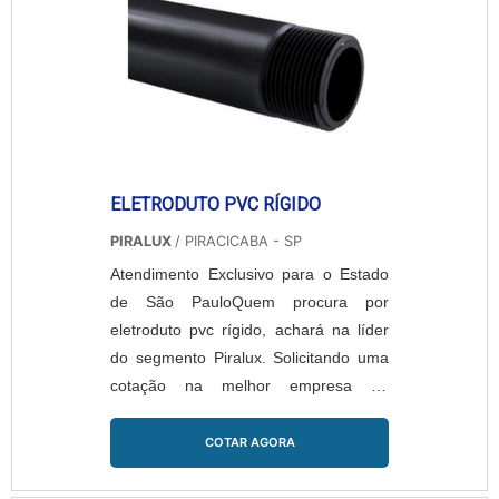
ELETRODUTO PVC RÍGIDO
PIRALUX
/ PIRACICABA - SP
Atendimento Exclusivo para o Estado
de São PauloQuem procura por
eletroduto pvc rígido, achará na líder
do segmento Piralux. Solicitando uma
cotação na melhor empresa do
segmento e encontrando a líder em
qualidade.Quando a temática é
COTAR AGORA
eletroduto pvc rígido, com os
profissionais da Piralux encontramos