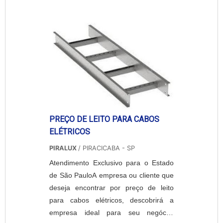
assertividade com material a pronta
entrega.ALGUNS DETALHES SOBRE
ELETRODUTO PVC RÍGIDOA Piralux
centraliza sua estratégia em
proporcionar ...
PREÇO DE LEITO PARA CABOS
ELÉTRICOS
PIRALUX
/ PIRACICABA - SP
Atendimento Exclusivo para o Estado
de São PauloA empresa ou cliente que
deseja encontrar por preço de leito
para cabos elétricos, descobrirá a
empresa ideal para seu negócio.