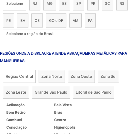
Selecione
RJ
MG
ES
SP
PR
SC
RS
PE
BA
CE
GO e DF
AM
PA
Selecione a região do Brasil
REGIÕES ONDE A DISKLACRE ATENDE ABRAÇADEIRAS METÁLICAS PARA
MANGUEIRAS:
Região Central
Zona Norte
Zona Oeste
Zona Sul
Zona Leste
Grande São Paulo
Litoral de São Paulo
Aclimação
Bela Vista
Bom Retiro
Brás
Cambuci
Centro
Consolação
Higienópolis