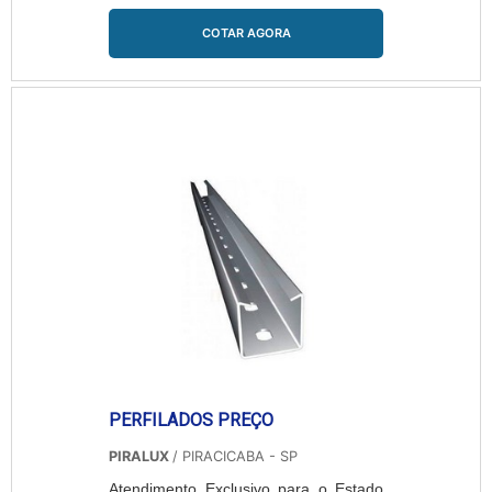
Solicitando uma cotação na melhor
empresa do segmento e encontrando
COTAR AGORA
a líder em qualidade.MAIS SOBRE
PREÇO DE LEITO PARA CABOS
ELÉTRICOSSe alguém busca por
preço de leito para cabos elétricos em
uma empresa que preza pela
segurança, encontra na internet a
Piralux. ...
PERFILADOS PREÇO
PIRALUX
/ PIRACICABA - SP
Atendimento Exclusivo para o Estado