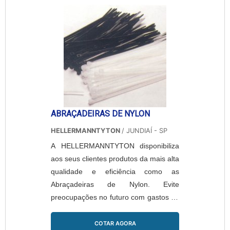
treinada. Peça um orçamento e confira
a qualidade de produtos como as
Abraçadeiras Metálicas da
HELLERMANNTYTON....
ABRAÇADEIRAS DE NYLON
HELLERMANNTYTON
/ JUNDIAÍ - SP
A HELLERMANNTYTON disponibiliza
aos seus clientes produtos da mais alta
qualidade e eficiência como as
Abraçadeiras de Nylon. Evite
preocupações no futuro com gastos na
manutenção de seus equipamentos,
adquirindo produtos com qualidade e
COTAR AGORA