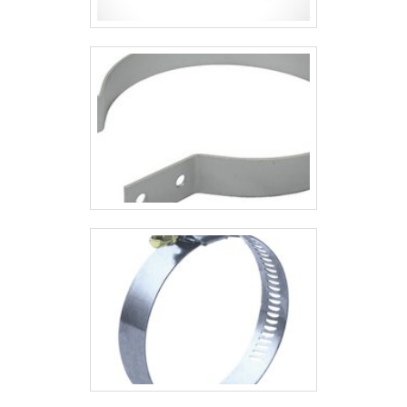
portfólio como grampo c completo e
cantoneira simples 2 furos.É
reconhecida por ser uma empresa
comprometida com seus serviços e
uma empresa responsável,
qualificações construídas por focar
suas ações no resultado final, tendo
escritório de alta qualidade onde são
realizadas as atividades e
equipamentos de última
geração. Esses fatores, somados a um
time com equipe multidisciplinar de
consultores associados e profissionais
qualificados, garantem o sucesso de
cada cliente de ponta a ponta.