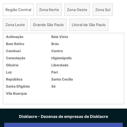
Região Central
Zona Norte
Zona Oeste
Zona Sul
Zona Leste
Grande São Paulo
Litoral de São Paulo
Aclimação
Bela Vista
Bom Retiro
Brás
Cambuci
Centro
Consolação
Higienópolis
Glicério
Liberdade
Luz
Pari
República
Santa Cecília
Santa Efigênia
Sé
Vila Buarque
Disklacre - Dezenas de empresas de Disklacre