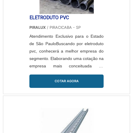
ELETRODUTO PVC
PIRALUX
/ PIRACICABA - SP
Atendimento Exclusivo para o Estado
de São PauloBuscando por eletroduto
pvc, conhecerá a melhor empresa do
segmento. Elaborando uma cotação na
empresa mais conceituada do
mercado e descobrindo a líder da área
de atuação.MAIS DETALHES SOBRE
COTAR AGORA
ELETRODUTO PVCQuem quer
encontrar eletroduto pvc em uma
empresa responsável, encontra na
Piralux. A empresa atua com junção
interna l e saída lateral dupla,
disponibilizando tudo que há de mais
atual para garantir a qualidade final