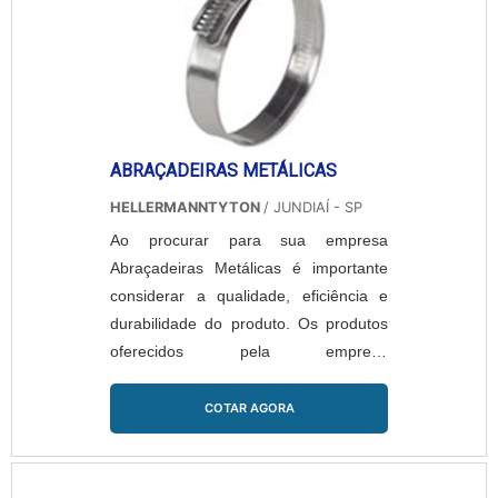
ABRAÇADEIRAS METÁLICAS
HELLERMANNTYTON
/ JUNDIAÍ - SP
Ao procurar para sua empresa
Abraçadeiras Metálicas é importante
considerar a qualidade, eficiência e
durabilidade do produto. Os produtos
oferecidos pela empresa
HELLERMANNTYTON são sinônimos
da melhor escolha, pois oferecem além
COTAR AGORA
de produtos como as Abraçadeiras
Metálicas, também o melhor
atendimento feito por uma equipe