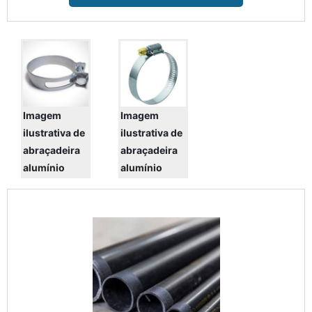
durabilidade que a
HELLERMANNTYTON disponibiliza
aos seus clientes. Um bom exemplo
dessa qualidade é as Abraçadeiras de
Nylon. Para unir qualidade e economia
adquira as Abraçadeiras de Nylon na
HELLERMA...
Imagem
Imagem
ilustrativa de
ilustrativa de
abraçadeira
abraçadeira
alumínio
alumínio