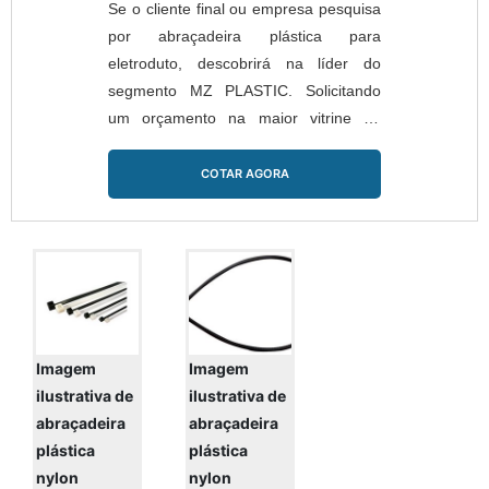
Se o cliente final ou empresa pesquisa
por abraçadeira plástica para
eletroduto, descobrirá na líder do
segmento MZ PLASTIC. Solicitando
um orçamento na maior vitrine da
indústria e conhecendo a maior
referência no mercado em seu próprio
COTAR AGORA
segmento.MAIS DETALHES SOBRE
ABRAÇADEIRA PLÁSTICA PARA
ELETRODUTOQuem procura por
abraçadeira plástica para eletroduto,
descobre a MZ PLASTIC. É possível
encontrar organizador clip auto
adesivo, disponi...
Imagem
Imagem
ilustrativa de
ilustrativa de
abraçadeira
abraçadeira
plástica
plástica
nylon
nylon