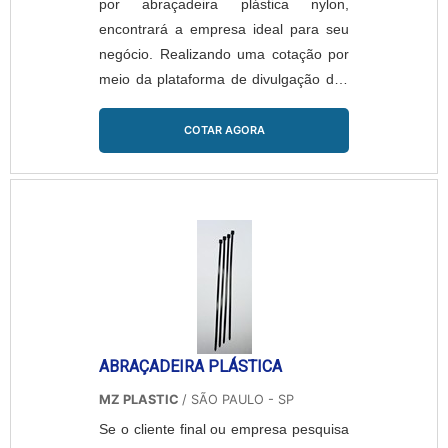
por abraçadeira plástica nylon,
encontrará a empresa ideal para seu
negócio. Realizando uma cotação por
meio da plataforma de divulgação das
indústrias e conhecendo a maior
referência no mercado em seu próprio
COTAR AGORA
segmento.DIFERENCIAIS
IMPORTANTES DE ABRAÇADEIRA
PLÁSTICA NYLONSe alguém procurar
por abraçadeira de nylon inovadora,
acha a MZ PLASTIC. Empresa
especializada em organizador clip auto
adesivo...
ABRAÇADEIRA PLÁSTICA
MZ PLASTIC
/ SÃO PAULO - SP
Se o cliente final ou empresa pesquisa