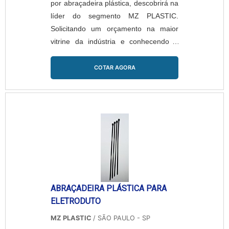
por abraçadeira plástica, descobrirá na
líder do segmento MZ PLASTIC.
Solicitando um orçamento na maior
vitrine da indústria e conhecendo a
maior referência no mercado em seu
próprio segmento. É isso! Quando a
COTAR AGORA
procura é por abraçadeira plástica,
com a MZ PLASTIC obterá ótimo
custo-benefício com garantia da
qualidade dos produtos e o bom
relacionamento com cliente.ALGUNS
DETALHES SOBRE ABRAÇADEIRA P...
ABRAÇADEIRA PLÁSTICA PARA
ELETRODUTO
MZ PLASTIC
/ SÃO PAULO - SP