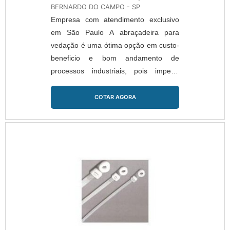
BERNARDO DO CAMPO - SP
ótima qualidade e assertividade,
Empresa com atendimento exclusivo
detalhes primordiais que são deixados
em São Paulo A abraçadeira para
de lado por muitas empresas que não
vedação é uma ótima opção em custo-
focam na fidelização do cliente.É
beneficio e bom andamento de
importante lembrar que o produto deve
processos industriais, pois impede
sempre ser adquirido com empresas
qualquer abertura de gargalo de
especializadas no segmento. Esse tipo
gastos da companhia. Com instalação
COTAR AGORA
de cuidado ajuda a garantir a
rápida, repara rapidamente danos na
qualidade e durabilidade dos materiais,
tubulação a deixando como nova,
além de evitar prejuízos com
evitando assim, a troca de toda
substituições frequentes de produtos
estrutura e a perda de tempo. Ao usar
que não cumprem com suas funções
a abraçadeira para vedação Straub, o
adequadamente. Assim, é possível
consumidor economiza tempo, gastos
poupar gastos desnecessários.Existem
com ....
diversos motivos para a Piralux ter se
tornado destaque quando pensamos
em uma empresa que entrega