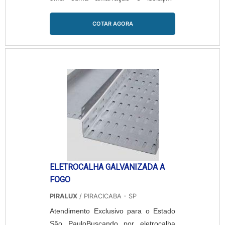
colaborando para a integridade do
projeto. É resistente a altas
COTAR AGORA
temperaturas, ambientes onde existem
altas vibrações, elevada emissão de
radiações ou em ambientes
extremamente agressivos. A
Abraçadeira inox para tubo permite
uma ótima amarração e isolação,
colaborando para a integri....
ELETROCALHA GALVANIZADA A
FOGO
PIRALUX
/ PIRACICABA - SP
Atendimento Exclusivo para o Estado
São PauloBuscando por eletrocalha