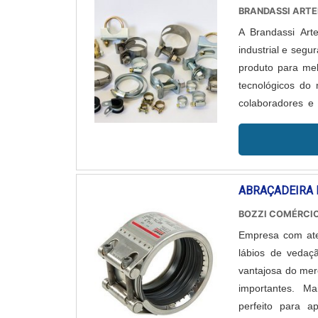
BRANDASSI ART
A Brandassi Art
industrial e segu
produto para me
tecnológicos do
colaboradores e
pesquisa e busca 
ABRAÇADEIRA 
BOZZI COMÉRCIO
Empresa com ate
lábios de vedaç
vantajosa do mer
importantes. Ma
perfeito para ap