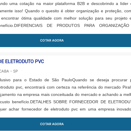
ando uma cotação na maior plataforma B2B e descobrindo a líder
amente isso! Quando o quesito é obter organização e proteção, co
encontrar ótima qualidade com melhor solução para seu projeto 
-benefício.DIFERENCIAIS DE PRODUTOS PARA ORGANIZAÇÃ
STIC centraliza sua estratégia em produzir uma estrutura suficie
as as demandas e fabricação própria para os organizadores de fio
COTAR AGORA
ps auto adesivos, tudo pensando em organização e proteção 
rder o foco em produtos para organização e proteção, é importa
DE ELETRODUTO PVC
esa que tenha produtos e serviços com ótima qualidade e eficiênc
s simples mas que mostram o comprometimento da empresa com s
CABA - SP
udo é a razão pela qual a MZ PLASTIC é inovadora quando se fala
clusivo para o Estado de São PauloQuando se deseja procurar 
icação de produtos plásticos para organização e proteção. O objetiv
etroduto pvc, encontrará com certeza na referência do mercado Piral
sempre a qualidade final para fidelização do cliente com parcer
orçamento na empresa mais conceituada do mercado e achando a mel
presa também oferece outros itens, sendo assim, existem mais pági
e custo benefício.DETALHES SOBRE FORNECEDOR DE ELETROD
ue podem ajudar naquilo que esteja procurando:Organizador de ca
er achar fornecedor de eletroduto pvc em uma empresa inovado
ganizador de cabos;Fita espiral para organizar cabos;Organizador
da Piralux. É possível encontrar caixa tomada retangular e gancho cu
.ABAIXO MAIS DETALHES SOBRE A EMPRESA Somente na MZ PLAS
garantindo a satisfação da venda à entrega final, com foco total
COTAR AGORA
eal para fabricação de produtos plásticos para organização e proteç