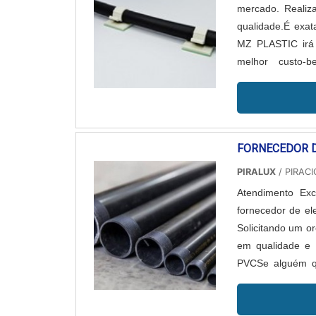
mercado. Realiz
qualidade.É exat
MZ PLASTIC irá 
melhor custo
PROTEÇÃOA MZ PLA
para atender tod
cabos e os cli
precisão.Sem pe
FORNECEDOR 
buscar uma empr
característica
PIRALUX
/ PIRACI
clientes.Isso t
Atendimento Ex
segmento de fabr
fornecedor de el
disponibilizar 
Solicitando um 
duradouras. A em
em qualidade 
com conteúdos q
PVCSe alguém qu
CFTV;Espiral or
encontra o site 
cabos de rede
para perfilado, 
tem a solução id