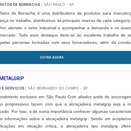
EFATOS DE BORRACHA
/ SÃO PAULO - SP
efatos de Borracha é uma distribuidora de produtos para manuten
rança no trabalho, distribuimos as principais marcas de cada categoria
lhor atender o setor industrial e acompanhar a demanda e os avan
 mercado. Todo esse destaque deve-se ao excelente trabalho de s
 pelas parcerias formadas com seus fornecedores, além da consta
de ...
COTAR AGORA
METALGRIP
 E SERVIÇOS
/ SÃO BERNARDO DO CAMPO - SP
ndimento exclusivo em São Paulo Com afiados anéis de ancorage
ão progressivos fazem com que a abraçadeira metalgrip seja a m
cado. Por isso, é de suma importância conhecer algumas característi
is informações sobre a abraçadeira metalgrip Sendo um acoplame
licações em situação crítica, a abraçadeira tipo metalgrip ofere