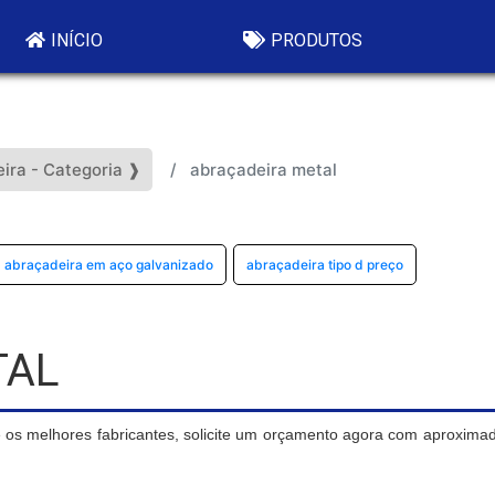
INÍCIO
PRODUTOS
ira - Categoria ❱
abraçadeira metal
abraçadeira em aço galvanizado
abraçadeira tipo d preço
TAL
e os melhores fabricantes, solicite um orçamento agora com aproxim