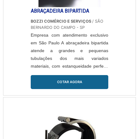
ABRAÇADEIRA BIPARTIDA
BOZZI COMÉRCIO E SERVIÇOS
/ SÃO
BERNARDO DO CAMPO - SP
Empresa com atendimento exclusivo
em São Paulo A abraçadeira bipartida
atende a grandes e pequenas
tubulações dos mais variados
materiais, com estanqueidade perfeita
através de sistema de vedação
progressiva com lábios dinâmicos, que
COTAR AGORA
oferecem a melhor aplicação de
maneira rápida e eficiente, não
exigindo parada/shutdown da planta ou
operação. Itens como abraçadeira tipo
bipartida para reparo de tubulação
reduzem custos, geram grande ec...