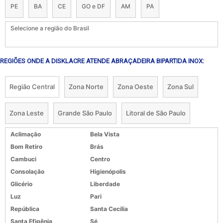
PE
BA
CE
GO e DF
AM
PA
Selecione a região do Brasil
REGIÕES ONDE A DISKLACRE ATENDE ABRAÇADEIRA BIPARTIDA INOX:
Região Central
Zona Norte
Zona Oeste
Zona Sul
Zona Leste
Grande São Paulo
Litoral de São Paulo
Aclimação
Bela Vista
Bom Retiro
Brás
Cambuci
Centro
Consolação
Higienópolis
Glicério
Liberdade
Luz
Pari
República
Santa Cecília
Santa Efigênia
Sé