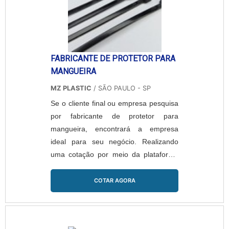
FABRICANTE DE PROTETOR PARA
MANGUEIRA
MZ PLASTIC
/ SÃO PAULO - SP
Se o cliente final ou empresa pesquisa
por fabricante de protetor para
mangueira, encontrará a empresa
ideal para seu negócio. Realizando
uma cotação por meio da plataforma
de divulgação das indústrias e
conhecendo a maior referência no
COTAR AGORA
mercado em seu próprio
segmento.sOBRE FABRICANTE DE
PROTETOR PARA MANGUEIRAQuem