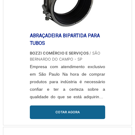
ABRAÇADEIRA BIPARTIDA PARA
TUBOS
BOZZI COMÉRCIO E SERVIÇOS
/ SÃO
BERNARDO DO CAMPO - SP
Empresa com atendimento exclusivo
em São Paulo Na hora de comprar
produtos para indústria é necessário
confiar e ter a certeza sobre a
qualidade do que se está adquirindo,
por isso a Straub se preocupa com
qualidade na hora de produzir sua
COTAR AGORA
linha de produtos, e não é diferente
com a abraçadeira bipartida para
tubos. Características da abraçadeira