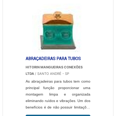
bipartida para tubos Produto de alta
tecnologia, perfeito para a vedação e
reparo de tubula...
ABRAÇADEIRAS PARA TUBOS
HITORIN MANGUEIRAS CONEXÕES
LTDA
/ SANTO ANDRÉ - SP
As abraçadeiras para tubos tem como
principal função proporcionar uma
montagem limpa e organizada
eliminando ruídos e vibrações. Um dos
benefícios é de não possuir limitações
quanto a sua aplicação em função da