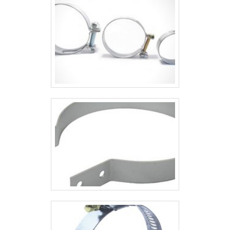
cliente com parcerias duradouras.A
EMPRESA ESPECIALISTA DO
SEGMENTOSomente na Piralux existe
variedade e qualidade quando o
assunto for materiais elétricos
industriais. Líder em qualidade, a
empresa oferece uma variedade de
itens como grampo c completo e saída
lateral dupla com ótima qualidade e
proteção.A empresa conta com um
time de profissionais qualificados para
o serviço, além de investir em
equipamentos modernos, que se
ajustam a sua necessidade. A Piralux é
uma empresa que tem sido apontada
de forma positiva no mercado pela
seriedade e qualidade que fecha todo
o ciclo de entrega com excelência para