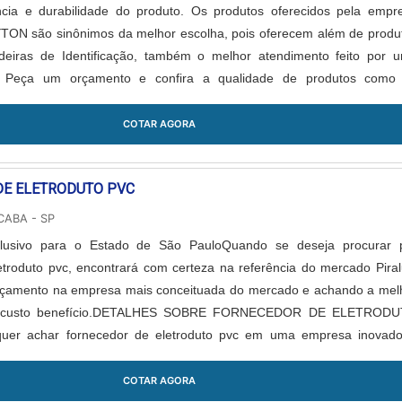
ência e durabilidade do produto. Os produtos oferecidos pela empr
 são sinônimos da melhor escolha, pois oferecem além de produ
eiras de Identificação, também o melhor atendimento feito por 
a. Peça um orçamento e confira a qualidade de produtos como
dentificação da HELLER....
COTAR AGORA
DE ELETRODUTO PVC
CABA - SP
clusivo para o Estado de São PauloQuando se deseja procurar 
etroduto pvc, encontrará com certeza na referência do mercado Piral
orçamento na empresa mais conceituada do mercado e achando a mel
e custo benefício.DETALHES SOBRE FORNECEDOR DE ELETROD
er achar fornecedor de eletroduto pvc em uma empresa inovado
da Piralux. É possível encontrar caixa tomada retangular e gancho cu
garantindo a satisfação da venda à entrega final, com foco total
COTAR AGORA