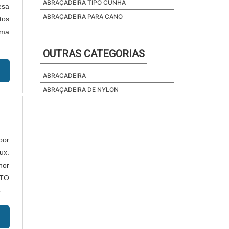
ABRAÇADEIRA TIPO CUNHA
esa
ABRAÇADEIRA PARA CANO
tos
uma
 as
OUTRAS CATEGORIAS
ABRACADEIRA
ABRAÇADEIRA DE NYLON
por
ux.
hor
UTO
ra,
rto
 na