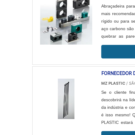
Abraçadeira par
mais recomendad
rígido ou para s
aço carbono são 
quebrar as pare
Abraçadeira para 
FORNECEDOR D
MZ PLASTIC
/ SÃ
Se o cliente fi
descobrirá na lí
da indústria e c
é isso mesmo! Q
PLASTIC estará 
benefício.SOBR