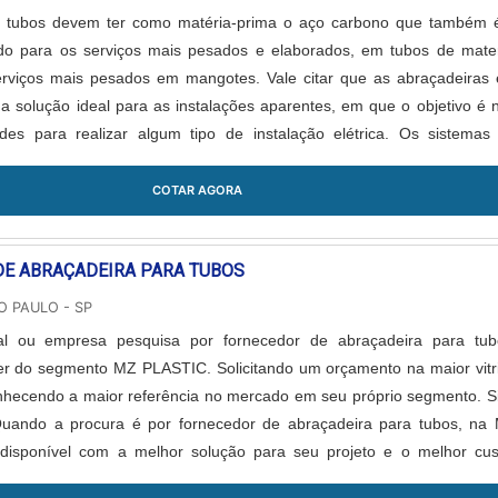
a tubos devem ter como matéria-prima o aço carbono que também 
o para os serviços mais pesados e elaborados, em tubos de mater
erviços mais pesados em mangotes. Vale citar que as abraçadeiras
a solução ideal para as instalações aparentes, em que o objetivo é 
des para realizar algum tipo de instalação elétrica. Os sistemas
tubos,...
COTAR AGORA
E ABRAÇADEIRA PARA TUBOS
O PAULO - SP
nal ou empresa pesquisa por fornecedor de abraçadeira para tub
der do segmento MZ PLASTIC. Solicitando um orçamento na maior vitr
onhecendo a maior referência no mercado em seu próprio segmento. S
uando a procura é por fornecedor de abraçadeira para tubos, na
disponível com a melhor solução para seu projeto e o melhor cus
E FORNECEDO...