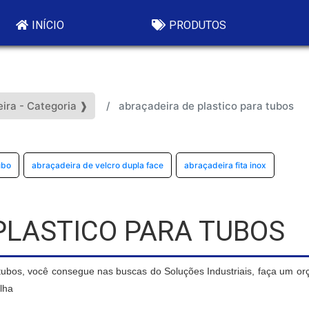
INÍCIO
PRODUTOS
ira - Categoria ❱
abraçadeira de plastico para tubos
ubo
abraçadeira de velcro dupla face
abraçadeira fita inox
PLASTICO PARA TUBOS
 tubos, você consegue nas buscas do Soluções Industriais, faça um o
lha