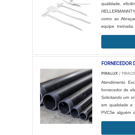
qualidade, efici
HELLERMANNTYTON
como as Abraçad
equipe treinad
Abraçadeiras de I
FORNECEDOR 
PIRALUX
/ PIRACI
Atendimento Ex
fornecedor de el
Solicitando um 
em qualidade 
PVCSe alguém qu
encontra o site 
para perfilado, 